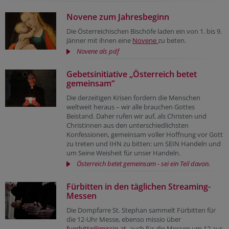
Novene zum Jahresbeginn
Die Österreichischen Bischöfe laden ein von 1. bis 9.
Jänner mit ihnen eine
Novene
zu beten.
Novene als pdf
Gebetsinitiative „Österreich betet
gemeinsam“
Die derzeitigen Krisen fordern die Menschen
weltweit heraus – wir alle brauchen Gottes
Beistand. Daher rufen wir auf, als Christen und
Christinnen aus den unterschiedlichsten
Konfessionen, gemeinsam voller Hoffnung vor Gott
zu treten und IHN zu bitten: um SEIN Handeln und
um Seine Weisheit für unser Handeln.
Österreich betet gemeinsam - sei ein Teil davon.
Fürbitten in den täglichen Streaming-
Messen
Die Dompfarre St. Stephan sammelt Fürbitten für
die 12-Uhr Messe, ebenso missio über
fuerbitte@missio.at
auch für die Messen um 12 aus